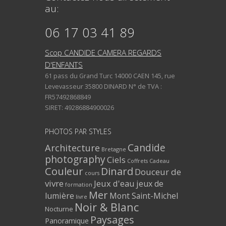
au:
06 17 03 41 89
Scop CANDIDE CAMERA REGARDS
D'ENFANTS
61 pass du Grand Turc 14000 CAEN 145, rue
Levevasseur 35800 DINARD N° de TVA :
FR57492868849
SIRET: 49286884900026
PHOTOS PAR STYLES
Architecture
Candide
Bretagne
photography
Ciels
Coffrets Cadeau
Couleur
Dinard
Douceur de
cours
vivre
Jeux d'eau
jeux de
formation
Mer
lumière
Mont Saint-Michel
livre
Noir & Blanc
Nocturne
Paysages
Panoramique