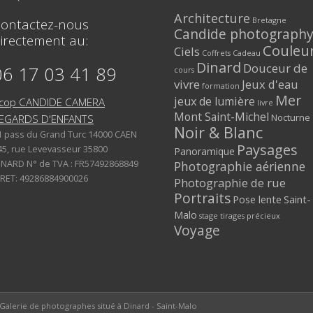
Architecture
Bretagne
ontactez-nous
Candide photograph
irectement au:
Couleu
Ciels
Coffrets Cadeau
Dinard
Douceur de
06 17 03 41 89
cours
vivre
Jeux d'eau
formation
Mer
jeux de lumière
cop CANDIDE CAMERA
livre
Mont Saint-Michel
Nocturne
EGARDS D'ENFANTS
Noir & Blanc
1 pass du Grand Turc 14000 CAEN
Paysages
45, rue Levevasseur 35800
Panoramique
INARD N° de TVA : FR57492868849
Photographie aérienne
IRET: 49286884900026
Photographie de rue
Portraits
Pose lente
Saint-
Malo
stage
tirages précieux
Voyage
Galerie de photographes situé à Dinard - Saint-Malo