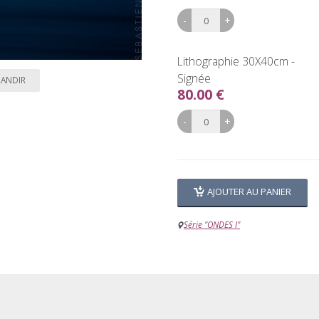
Lithographie 30X40cm -
Signée
RANDIR
80.00 €
AJOUTER AU PANIER
Série "ONDES I"