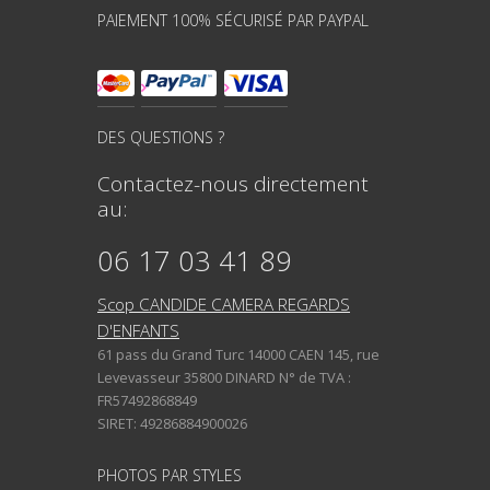
PAIEMENT 100% SÉCURISÉ PAR PAYPAL
DES QUESTIONS ?
Contactez-nous directement
au:
06 17 03 41 89
Scop CANDIDE CAMERA REGARDS
D'ENFANTS
61 pass du Grand Turc 14000 CAEN 145, rue
Levevasseur 35800 DINARD N° de TVA :
FR57492868849
SIRET: 49286884900026
PHOTOS PAR STYLES