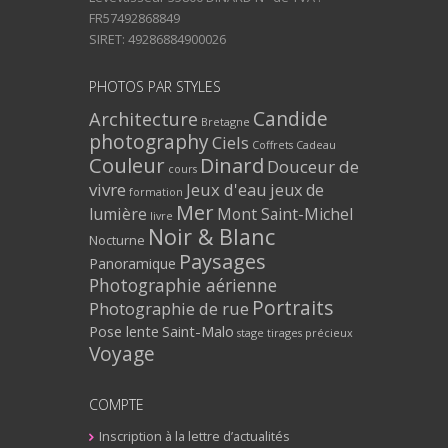
FR57492868849
SIRET: 49286884900026
PHOTOS PAR STYLES
Architecture
Candide
Bretagne
photography
Ciels
Coffrets Cadeau
Couleur
Dinard
Douceur de
cours
vivre
Jeux d'eau
jeux de
formation
Mer
lumière
Mont Saint-Michel
livre
Noir & Blanc
Nocturne
Paysages
Panoramique
Photographie aérienne
Portraits
Photographie de rue
Pose lente
Saint-Malo
stage
tirages précieux
Voyage
COMPTE
Inscription à la lettre d’actualités