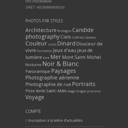
FR57492868849
SIRET: 49286884900026
PHOTOS PAR STYLES
Architecture
Candide
Bretagne
photography
Ciels
Coffrets Cadeau
Couleur
Dinard
Douceur de
cours
vivre
Jeux d'eau
jeux de
formation
Mer
lumière
Mont Saint-Michel
livre
Noir & Blanc
Nocturne
Paysages
Panoramique
Photographie aérienne
Portraits
Photographie de rue
Pose lente
Saint-Malo
stage
tirages précieux
Voyage
COMPTE
Inscription à la lettre d’actualités