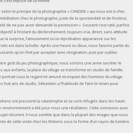
ts s’est imposé de lui-même.
 selon le principe de la photographie « CANDIDE » qui nous est si cher.
ditation chez le photographe, juste de la spontanéité et de l’instinct,
ésolé de ne pas avoir demandé la permission ». Souvent c’est raté, parfois
bjectif à l’instant du déclenchement, toujours vrai, direct, sans attitude
e la surprise, l’amusement ou la réprobation apparaisse sur les
 photo est dans la boîte. Après une heure ou deux, nous faisons partie du
sants qu’on finit par accepter avec résignation, puis par oublier.
otre goût du jeu photographique, nous sortons une arme secrète: le
 aux enfants, la place du village se transforme en studio de famille.
 portrait sous le regard mi-amusé mi-inquiet des hommes du village.
s huit ans de studio, Sébastien a l’habitude de faire le clown pour
kens ont pressenti la catastrophe et se sont réfugiés dans les hauts
leur environnement a été pour nous une révélation. Cette connexion avec
ujet récurent. Il nous semble que dans la plupart des images que nous
inte de cette visite chez les Mokens sous la forme d’un rayon de lumière