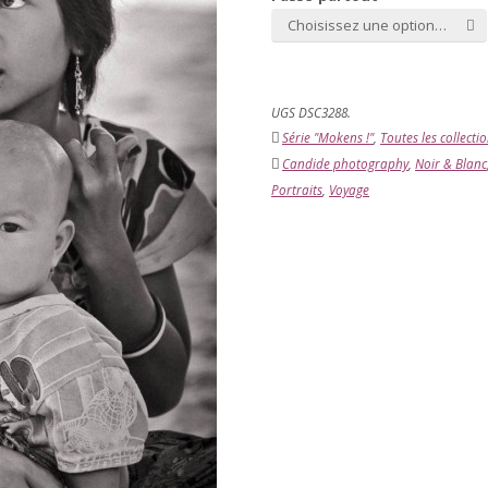
Choisissez une option…
UGS DSC3288.
Série "Mokens !"
,
Toutes les collecti
Candide photography
,
Noir & Blanc
Portraits
,
Voyage