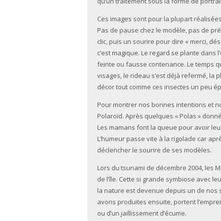
qu’un traitement sous la forme de portrai
Ces images sont pour la plupart réalisées
Pas de pause chez le modèle, pas de prémé
clic, puis un sourire pour dire « merci, d
c’est magique. Le regard se plante dans l’o
feinte ou fausse contenance. Le temps qu
visages, le rideau s’est déjà refermé, la
décor tout comme ces insectes un peu épui
Pour montrer nos bonnes intentions et n
Polaroïd. Après quelques « Polas » donnés
Les mamans font la queue pour avoir leur
L’humeur passe vite à la rigolade car aprè
déclencher le sourire de ses modèles.
Lors du tsunami de décembre 2004, les Mo
de l’île. Cette si grande symbiose avec 
la nature est devenue depuis un de nos s
avons produites ensuite, portent l’empre
ou d’un jaillissement d’écume.