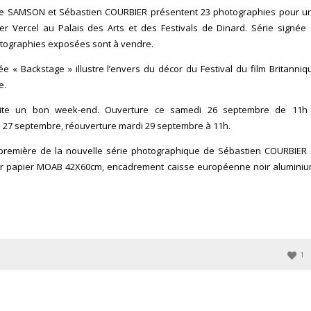
ge SAMSON et Sébastien COURBIER présentent 23 photographies pour u
er Vercel au Palais des Arts et des Festivals de Dinard. Série signée 
otographies exposées sont à vendre.
ée « Backstage » illustre l’envers du décor du Festival du film Britanniq
e.
ite un bon week-end. Ouverture ce samedi 26 septembre de 11h
 27 septembre, réouverture mardi 29 septembre à 11h.
t première de la nouvelle série photographique de Sébastien COURBIER 
r papier MOAB 42X60cm, encadrement caisse européenne noir aluminiu
1