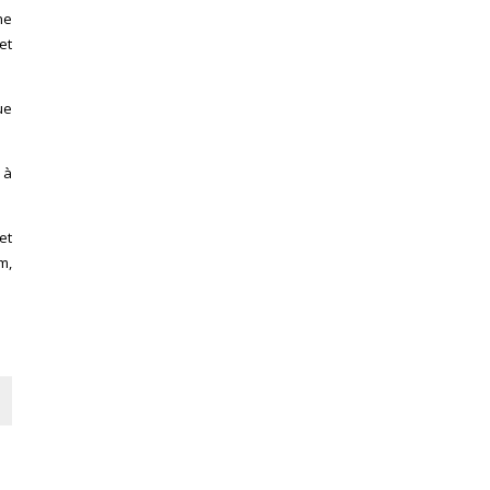
ne
et
ue
 à
et
m,