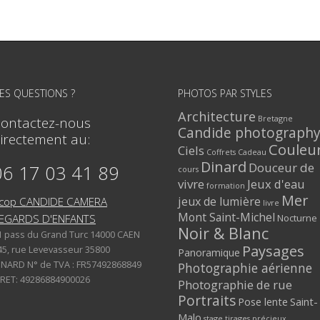
ES QUESTIONS ?
PHOTOS PAR STYLES
Architecture
Bretagne
ontactez-nous
Candide photograph
irectement au:
Couleu
Ciels
Coffrets Cadeau
Dinard
Douceur de
06 17 03 41 89
cours
vivre
Jeux d'eau
formation
Mer
jeux de lumière
cop CANDIDE CAMERA
livre
Mont Saint-Michel
Nocturne
EGARDS D'ENFANTS
Noir & Blanc
1 pass du Grand Turc 14000 CAEN
Paysages
45, rue Levevasseur 35800
Panoramique
INARD N° de TVA : FR57492868849
Photographie aérienne
IRET: 49286884900026
Photographie de rue
Portraits
Pose lente
Saint-
Malo
stage
tirages précieux