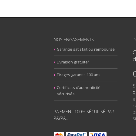
NOS ENGAGEMENTS
D
Garantie satisfait ou remboursé
C
d
Livraison gratuite*
Tirages garantis 100 ans
S
Certificats d’authenticité
R
sécurisés
6
1
PAIEMENT 100% SÉCURISÉ PAR
D
PAYPAL
S