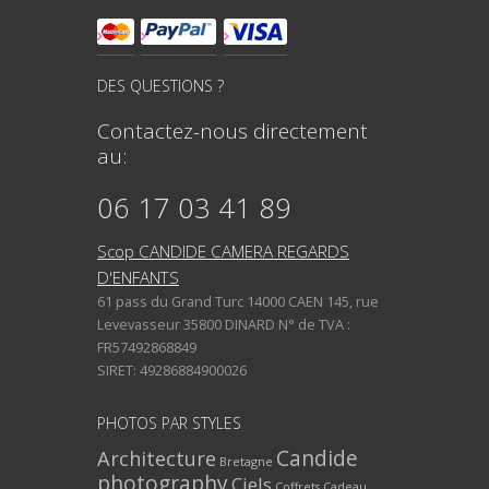
DES QUESTIONS ?
Contactez-nous directement
au:
06 17 03 41 89
Scop CANDIDE CAMERA REGARDS
D'ENFANTS
61 pass du Grand Turc 14000 CAEN 145, rue
Levevasseur 35800 DINARD N° de TVA :
FR57492868849
SIRET: 49286884900026
PHOTOS PAR STYLES
Architecture
Candide
Bretagne
photography
Ciels
Coffrets Cadeau