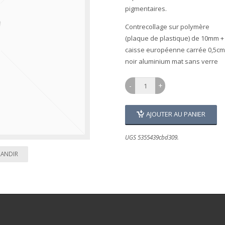
pigmentaires.
Contrecollage sur polymère
(plaque de plastique) de 10mm +
caisse européenne carrée 0,5cm
noir aluminium mat sans verre
AJOUTER AU PANIER
UGS 5355439cbd309.
RANDIR