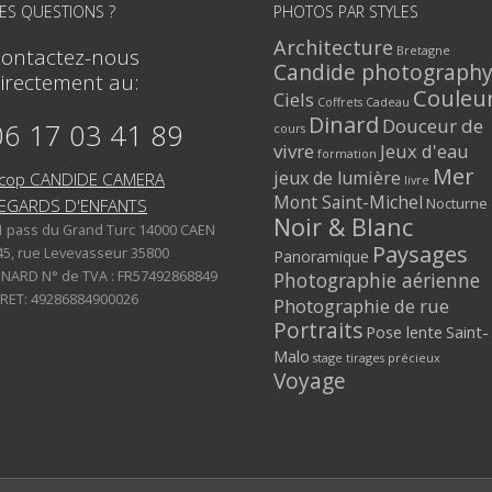
ES QUESTIONS ?
PHOTOS PAR STYLES
Architecture
Bretagne
ontactez-nous
Candide photograph
irectement au:
Couleu
Ciels
Coffrets Cadeau
Dinard
Douceur de
06 17 03 41 89
cours
vivre
Jeux d'eau
formation
Mer
jeux de lumière
cop CANDIDE CAMERA
livre
Mont Saint-Michel
Nocturne
EGARDS D'ENFANTS
Noir & Blanc
1 pass du Grand Turc 14000 CAEN
Paysages
45, rue Levevasseur 35800
Panoramique
INARD N° de TVA : FR57492868849
Photographie aérienne
IRET: 49286884900026
Photographie de rue
Portraits
Pose lente
Saint-
Malo
stage
tirages précieux
Voyage