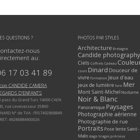
ES QUESTIONS ?
PHOTOS PAR STYLES
Architecture
Bretagne
ontactez-nous
Candide photograph
irectement au:
Couleu
Ciels
Coffrets Cadeau
Dinard
Douceur de
06 17 03 41 89
cours
vivre
Jeux d'eau
formation
Mer
jeux de lumière
cop CANDIDE CAMERA
livre
Mont Saint-Michel
Nocturne
EGARDS D'ENFANTS
Noir & Blanc
1 pass du Grand Turc 14000 CAEN
Paysages
45, rue Levevasseur 35800
Panoramique
INARD N° de TVA : FR57492868849
Photographie aérienne
IRET: 49286884900026
Photographie de rue
Portraits
Pose lente
Saint-
Malo
stage
tirages précieux