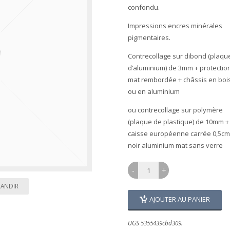
confondu.
Impressions encres minérales
pigmentaires.
Contrecollage sur dibond (plaqu
d’aluminium) de 3mm + protectio
mat rembordée + châssis en boi
ou en aluminium
ou contrecollage sur polymère
(plaque de plastique) de 10mm +
caisse européenne carrée 0,5cm
noir aluminium mat sans verre
RANDIR
AJOUTER AU PANIER
UGS 5355439cbd309.