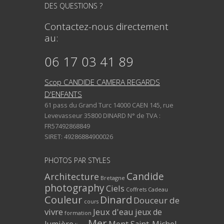
DES QUESTIONS ?
Contactez-nous directement
au:
06 17 03 41 89
Scop CANDIDE CAMERA REGARDS
D'ENFANTS
61 pass du Grand Turc 14000 CAEN 145, rue
Levevasseur 35800 DINARD N° de TVA :
FR57492868849
SIRET: 49286884900026
PHOTOS PAR STYLES
Architecture
Candide
Bretagne
photography
Ciels
Coffrets Cadeau
Couleur
Dinard
Douceur de
cours
vivre
Jeux d'eau
jeux de
formation
Mer
lumière
Mont Saint-Michel