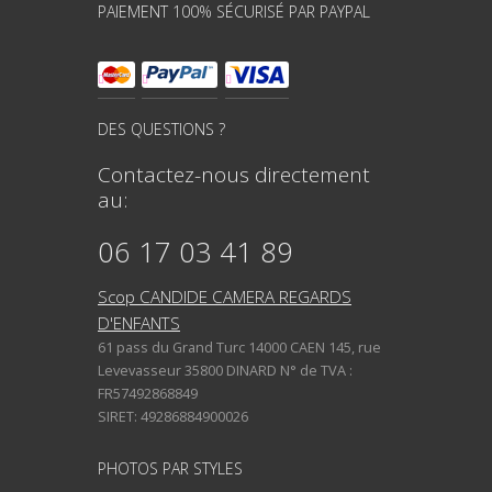
PAIEMENT 100% SÉCURISÉ PAR PAYPAL
DES QUESTIONS ?
Contactez-nous directement
au:
06 17 03 41 89
Scop CANDIDE CAMERA REGARDS
D'ENFANTS
61 pass du Grand Turc 14000 CAEN 145, rue
Levevasseur 35800 DINARD N° de TVA :
FR57492868849
SIRET: 49286884900026
PHOTOS PAR STYLES