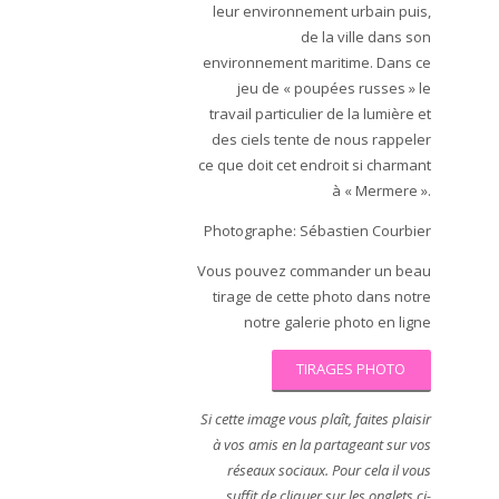
leur environnement urbain puis,
de la ville dans son
environnement maritime. Dans ce
jeu de « poupées russes » le
travail particulier de la lumière et
des ciels tente de nous rappeler
ce que doit cet endroit si charmant
à « Mermere ».
Photographe: Sébastien Courbier
Vous pouvez commander un beau
tirage de cette photo dans notre
notre galerie photo en ligne
TIRAGES PHOTO
Si cette image vous plaît, faites plaisir
à vos amis en la partageant sur vos
réseaux sociaux. Pour cela il vous
suffit de cliquer sur les onglets ci-