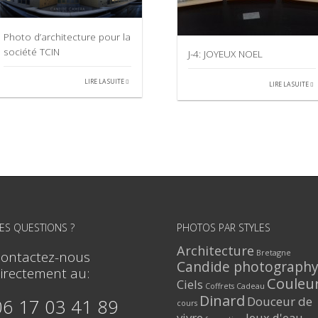
Photo d’architecture pour la
société TCIN
J-4: JOYEUX NOEL
LIRE LA SUITE
LIRE LA SUITE
ES QUESTIONS ?
PHOTOS PAR STYLES
Architecture
Bretagne
ontactez-nous
Candide photograph
irectement au:
Couleu
Ciels
Coffrets Cadeau
Dinard
Douceur de
06 17 03 41 89
cours
vivre
Jeux d'eau