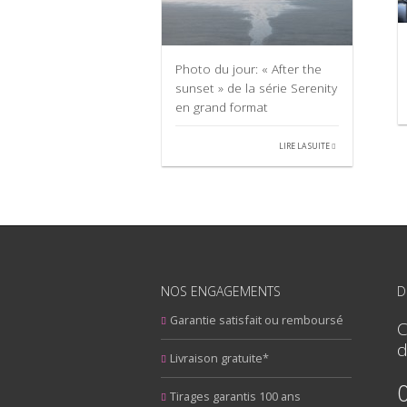
Photo du jour: « After the
sunset » de la série Serenity
en grand format
LIRE LA SUITE
NOS ENGAGEMENTS
D
Garantie satisfait ou remboursé
C
d
Livraison gratuite*
Tirages garantis 100 ans