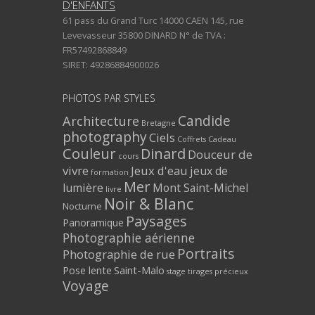
D'ENFANTS
61 pass du Grand Turc 14000 CAEN 145, rue
Levevasseur 35800 DINARD N° de TVA :
FR57492868849
SIRET: 49286884900026
PHOTOS PAR STYLES
Architecture
Candide
Bretagne
photography
Ciels
Coffrets Cadeau
Couleur
Dinard
Douceur de
cours
vivre
Jeux d'eau
jeux de
formation
Mer
lumière
Mont Saint-Michel
livre
Noir & Blanc
Nocturne
Paysages
Panoramique
Photographie aérienne
Portraits
Photographie de rue
Pose lente
Saint-Malo
stage
tirages précieux
Voyage