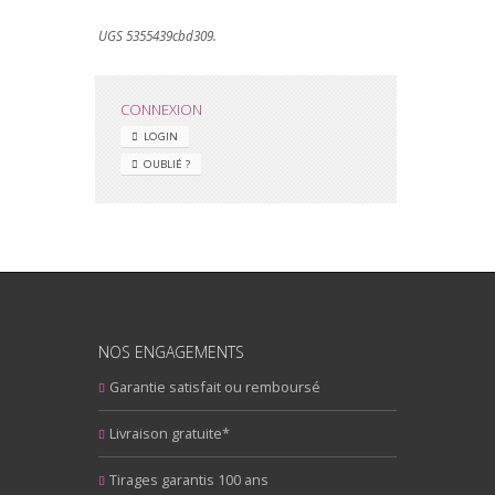
UGS 5355439cbd309.
CONNEXION
LOGIN
OUBLIÉ ?
NOS ENGAGEMENTS
Garantie satisfait ou remboursé
Livraison gratuite*
Tirages garantis 100 ans