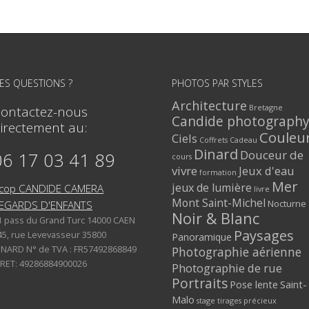
ES QUESTIONS ?
PHOTOS PAR STYLES
Architecture
Bretagne
ontactez-nous
Candide photograph
irectement au:
Couleu
Ciels
Coffrets Cadeau
Dinard
Douceur de
06 17 03 41 89
cours
vivre
Jeux d'eau
formation
Mer
jeux de lumière
cop CANDIDE CAMERA
livre
Mont Saint-Michel
Nocturne
EGARDS D'ENFANTS
Noir & Blanc
1 pass du Grand Turc 14000 CAEN
Paysages
45, rue Levevasseur 35800
Panoramique
INARD N° de TVA : FR57492868849
Photographie aérienne
IRET: 49286884900026
Photographie de rue
Portraits
Pose lente
Saint-
Malo
stage
tirages précieux