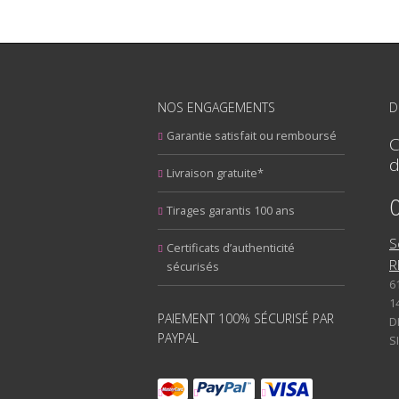
NOS ENGAGEMENTS
D
Garantie satisfait ou remboursé
C
d
Livraison gratuite*
Tirages garantis 100 ans
S
Certificats d’authenticité
R
sécurisés
6
1
PAIEMENT 100% SÉCURISÉ PAR
D
PAYPAL
S