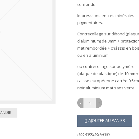
confondu.
Impressions encres minérales
pigmentaires.
Contrecollage sur dibond (plaqu
d’aluminium) de 3mm + protectio
mat rembordée + châssis en boi
ou en aluminium
ou contrecollage sur polymère
(plaque de plastique) de 10mm +
caisse européenne carrée 0,5cm
noir aluminium mat sans verre
RANDIR
AJOUTER AU PANIER
UGS 5355439cbd309.