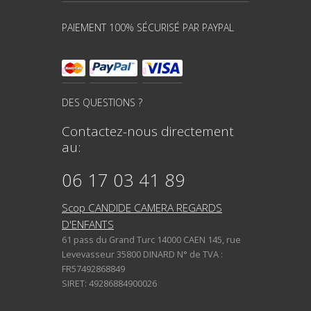
PAIEMENT 100% SÉCURISÉ PAR PAYPAL
DES QUESTIONS ?
Contactez-nous directement
au:
06 17 03 41 89
Scop CANDIDE CAMERA REGARDS
D'ENFANTS
61 pass du Grand Turc 14000 CAEN 145, rue
Levevasseur 35800 DINARD N° de TVA :
FR57492868849
SIRET: 49286884900026